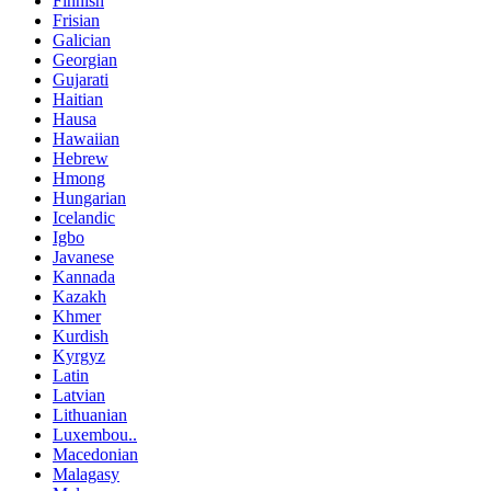
Finnish
Frisian
Galician
Georgian
Gujarati
Haitian
Hausa
Hawaiian
Hebrew
Hmong
Hungarian
Icelandic
Igbo
Javanese
Kannada
Kazakh
Khmer
Kurdish
Kyrgyz
Latin
Latvian
Lithuanian
Luxembou..
Macedonian
Malagasy