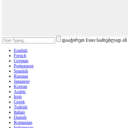
დააჭირეთ Enter საძიებლად ან
English
French
German
Portuguese
Spanish
Russian
Japanese
Korean
Arabic
Irish
Greek
Turkish
Italian
Danish
Romanian
Indonesian