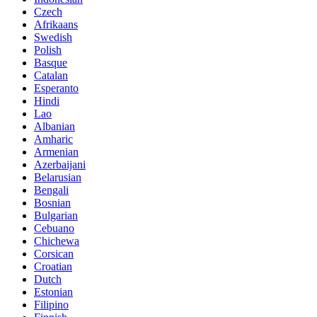
Czech
Afrikaans
Swedish
Polish
Basque
Catalan
Esperanto
Hindi
Lao
Albanian
Amharic
Armenian
Azerbaijani
Belarusian
Bengali
Bosnian
Bulgarian
Cebuano
Chichewa
Corsican
Croatian
Dutch
Estonian
Filipino